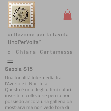
collezione per la tavola
UnoPerVolta®
di C
hiara
C
antamessa
Sabbia S15
Una tonalità intermedia fra
l'Avorio e il Nocciola.
Questo è uno degli ultimi colori
inseriti in collezione perciò non
possiedo ancora una galleria da
mostrarvi ma non vedo l'ora di