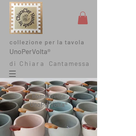
collezione per la tavola
UnoPerVolta®
di C
hiara
C
antamessa
Bomboniere
UnoPerVolta®