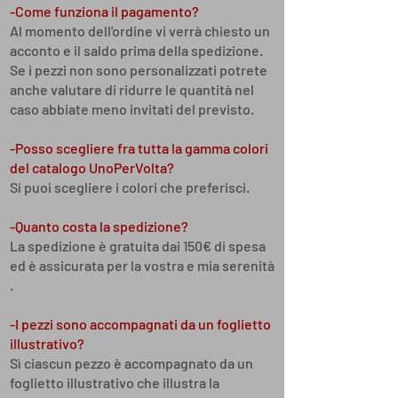
-Come funziona il pagamento?
Al momento dell'ordine vi verrà chiesto un
acconto e il saldo prima della spedizione.
Se i pezzi non sono personalizzati potrete
anche valutare di ridurre le quantità nel
caso abbiate meno invitati del previsto.
-Posso scegliere fra tutta la gamma colori
del catalogo UnoPerVolta?
Sí puoi scegliere i colori che preferisci.
-Quanto costa la spedizione?
La spedizione è gratuita dai 150€ di spesa
ed è assicurata per la vostra e mia serenità
.
-I pezzi sono accompagnati da un foglietto
illustrativo?
Sì ciascun pezzo è accompagnato da un
foglietto illustrativo che illustra la