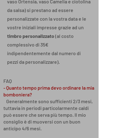
vaso Ortensia, vaso Camelia e ciotolina
da salsa) si prestano ad essere
personalizzate con la vostra data e le
vostre iniziali impresse grazie ad un
timbro personalizzato
(al costo
complessivo di 35€
indipendentemente dal numero di
pezzi da personalizzare).
FAQ
- Quanto tempo prima devo ordinare la mia
bomboniera?
Generalmente sono sufficienti 2/3 mesi,
tuttavia in periodi particolarmente caldi
può essere che serva più tempo. Il mio
consiglio è di muoversi con un buon
anticipo 4/6 mesi.