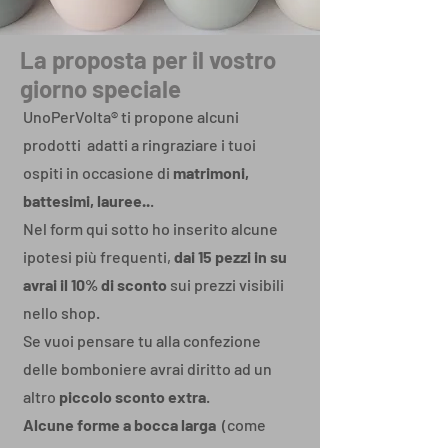
La proposta per il vostro
giorno speciale
UnoPerVolta® ti propone alcuni
prodotti adatti a ringraziare i tuoi
ospiti in occasione di
matrimoni,
battesimi, lauree..
.
Nel form qui sotto ho inserito alcune
ipotesi più frequenti,
dai 15 pezzi in su
avrai il 10% di sconto
sui prezzi visibili
nello shop.
Se vuoi pensare tu alla confezione
delle bomboniere avrai diritto ad un
altro
piccolo sconto extra
.
Alcune forme a bocca larga
(come