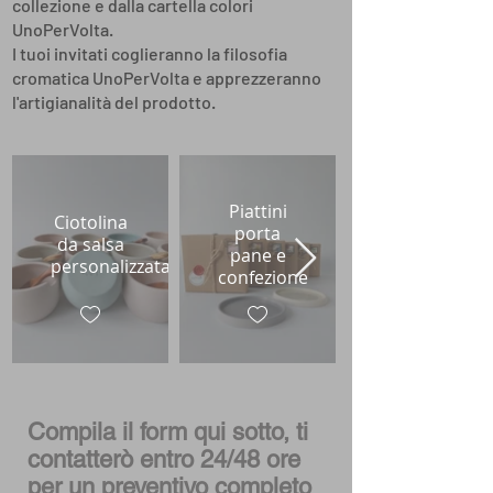
collezione e dalla cartella colori
UnoPerVolta.
I tuoi invitati coglieranno la filosofia
cromatica UnoPerVolta e apprezzeranno
l'artigianalità del prodotto.
Piattini
Ciotolina
porta
da salsa
pane e
personalizzata
confezione
Compila il form qui sotto, ti
contatterò entro 24/48 ore
per un preventivo completo